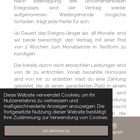
Nach Beendigung des unvorhersehbaren
Ereignisses, wird der Vertrag wieder
aufgenommen. Weitergehende mögliche
Schäden, trägt jede Partei für sich.
(4) Dauert das Ereignis länger als 18 Monate, sind
wir beide berechtigt, den Vertrag mit einer Frist
von 3 Wochen zum Monatsende in Textform zu
kündigen.
Die bereits durch mich erbrachten Leistungen sind
von dir zu entrichten. Vorab bezahlte Honorare
sind von mir zu erstatten. Hast du eine Zahlung
geleistet, die dir einen garantierten Platz in einem
meinen Hypnose Sitzungen sichern sollte, wird
Diese Website verwendet Cookies, um Ihr
diese Gebühr nicht erstattet, da die Gegenleistung
Nutzererlebnis zu verbessern und
maßgeschneiderte Anzeigen anzuzeigen. Die
dir einen Platz zu sichern, durch mich erbracht
fortgesetzte Nutzung dieser Website bestätigt
wurde und unabhängig dafür anfällt, ob die
Ihre Zustimmung zur Verwendung von Cookies.
Hypnose Sitzung stattfindet oder nicht.
Ich stimme zu
(5) Für den Fall, dass das Ereignis länger als 18
E-Mail
Telefon
Instagram
Monate andauert, wird der Vertrag aufgelöst. Es