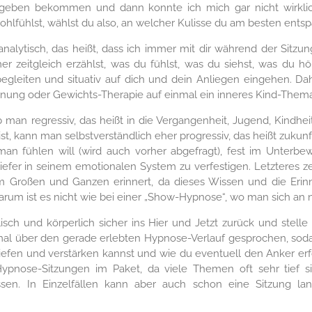
geben bekommen und dann konnte ich mich gar nicht wirklic
 wohlfühlst, wählst du also, an welcher Kulisse du am besten ents
nalytisch, das heißt, dass ich immer mit dir während der Sitz
 zeitgleich erzählst, was du fühlst, was du siehst, was du hö
leiten und situativ auf dich und dein Anliegen eingehen. Da
nung oder Gewichts-Therapie auf einmal ein inneres Kind-Thema
an regressiv, das heißt in die Vergangenheit, Jugend, Kindhei
t, kann man selbstverständlich eher progressiv, das heißt zukunfts
n fühlen will (wird auch vorher abgefragt), fest im Unterbew
tiefer in seinem emotionalen System zu verfestigen. Letzteres 
m Großen und Ganzen erinnert, da dieses Wissen und die Erin
rum ist es nicht wie bei einer „Show-Hypnose“, wo man sich an n
ch und körperlich sicher ins Hier und Jetzt zurück und stelle d
mal über den gerade erlebten Hypnose-Verlauf gesprochen, sodas
tiefen und verstärken kannst und wie du eventuell den Anker er
pnose-Sitzungen im Paket, da viele Themen oft sehr tief s
en. In Einzelfällen kann aber auch schon eine Sitzung l