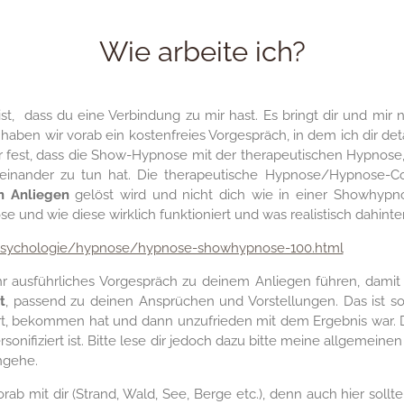
Wie arbeite ich?
st, dass du eine Verbindung zu mir hast. Es bringt dir und mi
 haben wir vorab ein kostenfreies Vorgespräch, in dem ich dir de
der fest, dass die Show-Hypnose mit der therapeutischen Hypnose
miteinander zu tun hat. Die therapeutische Hypnose/Hypnose-C
n Anliegen
gelöst wird und nicht dich wie in einer Showhypn
und wie diese wirklich funktioniert und was realistisch dahinters
/psychologie/hypnose/hypnose-showhypnose-100.html
hr ausführliches Vorgespräch zu deinem Anliegen führen, damit s
t
, passend zu deinen Ansprüchen und Vorstellungen. Das ist so
 bekommen hat und dann unzufrieden mit dem Ergebnis war. Das 
onifiziert ist. Bitte lese dir jedoch dazu bitte meine allgemein
ingehe.
b mit dir (Strand, Wald, See, Berge etc.), denn auch hier sollt