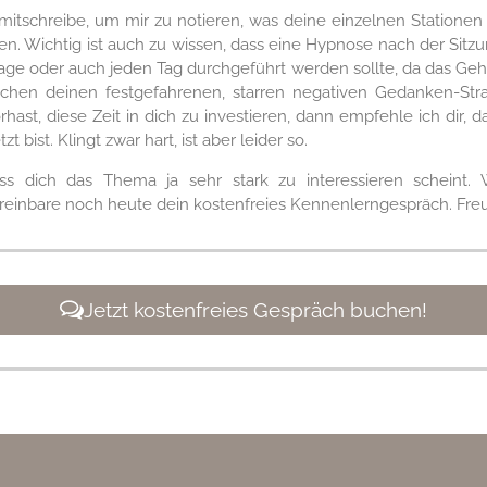
tschreibe, um mir zu notieren, was deine einzelnen Stationen 
. Wichtig ist auch zu wissen, dass eine Hypnose nach der Sitzu
Tage oder auch jeden Tag durchgeführt werden sollte, da das G
chen deinen festgefahrenen, starren negativen Gedanken-Straße
hast, diese Zeit in dich zu investieren, dann empfehle ich dir, d
 bist. Klingt zwar hart, ist aber leider so.
ass dich das Thema ja sehr stark zu interessieren scheint.
nbare noch heute dein kostenfreies Kennenlerngespräch. Freue 
Jetzt kostenfreies Gespräch buchen!