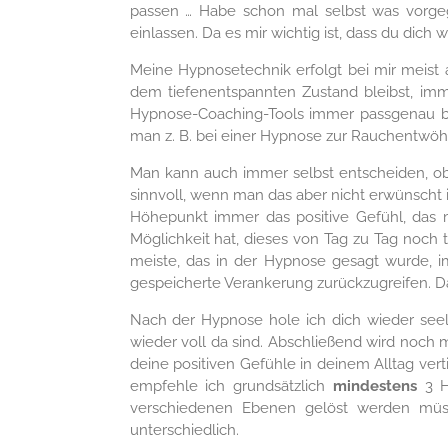
passen … Habe schon mal selbst was vorge
einlassen. Da es mir wichtig ist, dass du dich
Meine Hypnosetechnik erfolgt bei mir meist a
dem tiefenentspannten Zustand bleibst, immer
Hypnose-Coaching-Tools immer passgenau beg
man z. B. bei einer Hypnose zur Rauchentwöh
Man kann auch immer selbst entscheiden, ob m
sinnvoll, wenn man das aber nicht erwünscht is
Höhepunkt immer das positive Gefühl, das ma
Möglichkeit hat, dieses von Tag zu Tag noch 
meiste, das in der Hypnose gesagt wurde, i
gespeicherte Verankerung zurückzugreifen. Da
Nach der Hypnose hole ich dich wieder seelis
wieder voll da sind. Abschließend wird noch 
deine positiven Gefühle in deinem Alltag ver
empfehle ich grundsätzlich
mindestens
3 Hy
verschiedenen Ebenen gelöst werden müss
unterschiedlich.