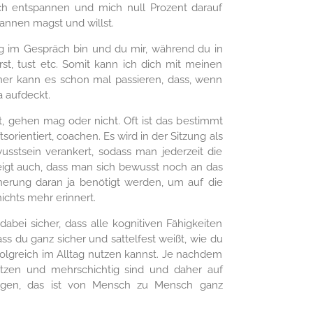
h entspannen und mich null Prozent darauf
pannen magst und willst.
ung im Gespräch bin und du mir, während du in
rst, tust etc. Somit kann ich dich mit meinen
her kann es schon mal passieren, dass, wenn
 aufdeckt.
t, gehen mag oder nicht. Oft ist das bestimmt
orientiert, coachen. Es wird in der Sitzung als
usstsein verankert, sodass man jederzeit die
zeigt auch, dass man sich bewusst noch an das
nerung daran ja benötigt werden, um auf die
ichts mehr erinnert.
abei sicher, dass alle kognitiven Fähigkeiten
s du ganz sicher und sattelfest weißt, wie du
folgreich im Alltag nutzen kannst. Je nachdem
itzen und mehrschichtig sind und daher auf
angen, das ist von Mensch zu Mensch ganz