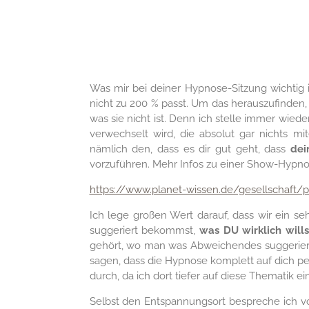
Was mir bei deiner Hypnose-Sitzung wichtig i
nicht zu 200 % passt. Um das herauszufinden,
was sie nicht ist. Denn ich stelle immer wie
verwechselt wird, die absolut gar nichts 
nämlich den, dass es dir gut geht, dass
dei
vorzuführen. Mehr Infos zu einer Show-Hypnose 
https://www.planet-wissen.de/gesellschaft
Ich lege großen Wert darauf, dass wir ein se
suggeriert bekommst,
was DU wirklich wills
gehört, wo man was Abweichendes suggeriert,
sagen, dass die Hypnose komplett auf dich pers
durch, da ich dort tiefer auf diese Thematik e
Selbst den Entspannungsort bespreche ich vora